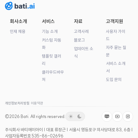
회사소개
서비스
자료
고객지원
인재 채용
기능 소개
고객사례
사용자 가이
드
커스텀 자동
블로그
화
자주 묻는 질
업데이트 소
문
템플릿 갤러
식
리
서비스 소개
서
클라우드바우
처
도입 문의
개인정보처리방침
이용약관
©2026
Bati.
All rights reserved.
Naver
Youtube
Insta
주식회사 바티에이아이 | 대표 류장근 | 서울시 영등포구 의사당대로 83, 6층 |
사업자등록번호 535-86-02696