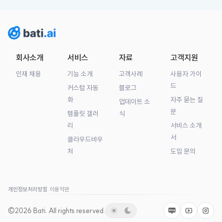
회사소개
서비스
자료
고객지원
인재 채용
기능 소개
고객사례
사용자 가이
드
커스텀 자동
블로그
화
자주 묻는 질
업데이트 소
문
템플릿 갤러
식
리
서비스 소개
서
클라우드바우
처
도입 문의
개인정보처리방침
이용약관
©2026
Bati.
All rights reserved.
Naver
Youtube
Insta