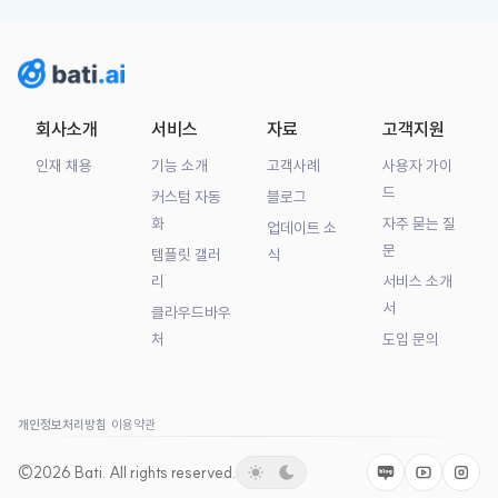
회사소개
서비스
자료
고객지원
인재 채용
기능 소개
고객사례
사용자 가이
드
커스텀 자동
블로그
화
자주 묻는 질
업데이트 소
문
템플릿 갤러
식
리
서비스 소개
서
클라우드바우
처
도입 문의
개인정보처리방침
이용약관
©2026
Bati.
All rights reserved.
Naver
Youtube
Insta